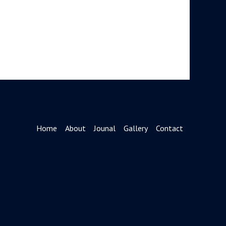
Home
About
Jounal
Gallery
Contact