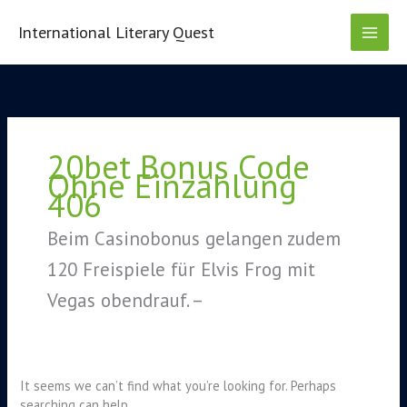
Skip
to
International Literary Quest
content
Search
for:
20bet Bonus Code
Ohne Einzahlung
406
Beim Casinobonus gelangen zudem
120 Freispiele für Elvis Frog mit
Vegas obendrauf. –
It seems we can’t find what you’re looking for. Perhaps
searching can help.