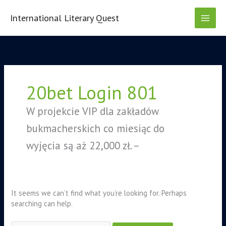
Skip
to
International Literary Quest
content
Search
for:
20bet Login 801
W projekcie VIP dla zakładów
bukmacherskich co miesiąc do
wyjęcia są aż 22,000 zł. –
It seems we can’t find what you’re looking for. Perhaps
searching can help.