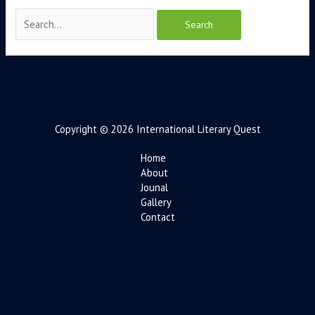
Copyright © 2026 International Literary Quest
Home
About
Jounal
Gallery
Contact