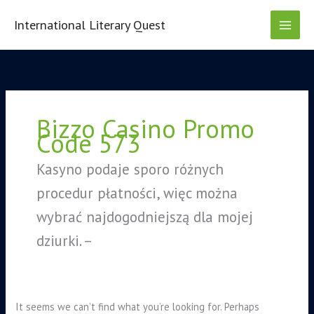
Skip
to
International Literary Quest
content
Search
for:
Bizzo Casino Promo
Code 573
Kasyno podaje sporo różnych
procedur płatności, więc można
wybrać najdogodniejszą dla mojej
dziurki. –
It seems we can’t find what you’re looking for. Perhaps