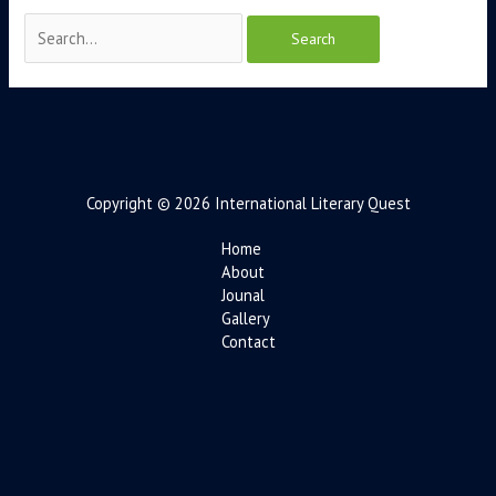
Copyright © 2026 International Literary Quest
Home
About
Jounal
Gallery
Contact