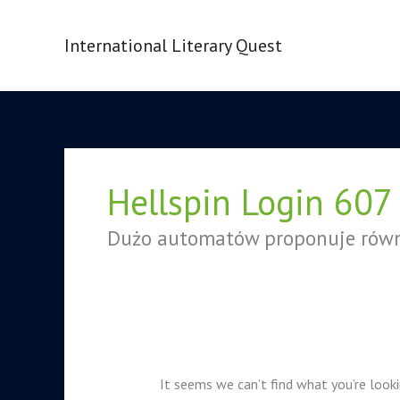
Skip
to
International Literary Quest
content
Search
for:
Hellspin Login 607
Dużo automatów proponuje równie
It seems we can’t find what you’re looki