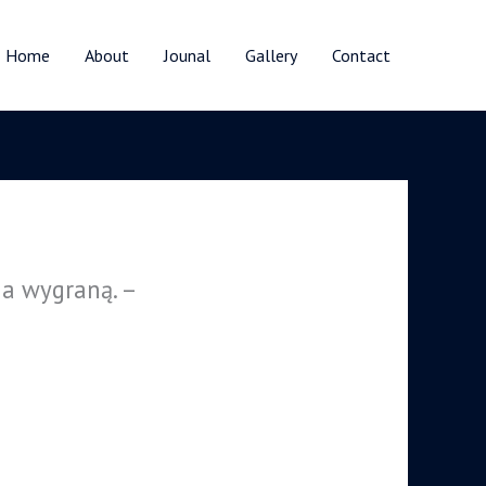
Home
About
Jounal
Gallery
Contact
na wygraną. –