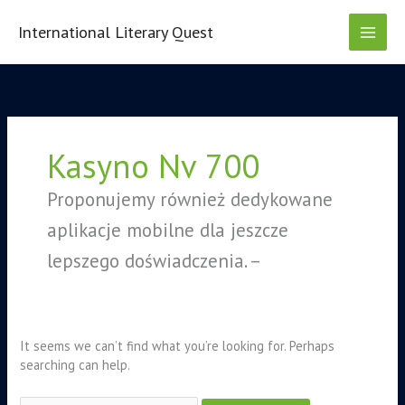
Skip
to
International Literary Quest
content
Search
for:
Kasyno Nv 700
Proponujemy również dedykowane
aplikacje mobilne dla jeszcze
lepszego doświadczenia. –
It seems we can’t find what you’re looking for. Perhaps
searching can help.