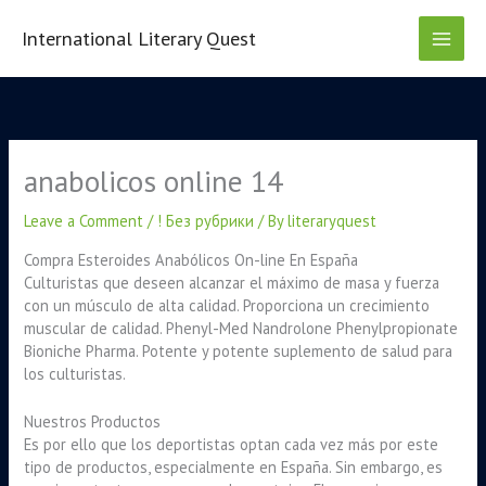
Skip
to
International Literary Quest
content
anabolicos online 14
Leave a Comment
/
! Без рубрики
/ By
literaryquest
Compra Esteroides Anabólicos On-line En España
Culturistas que deseen alcanzar el máximo de masa y fuerza
con un músculo de alta calidad. Proporciona un crecimiento
muscular de calidad. Phenyl-Med Nandrolone Phenylpropionate
Bioniche Pharma. Potente y potente suplemento de salud para
los culturistas.
Nuestros Productos
Es por ello que los deportistas optan cada vez más por este
tipo de productos, especialmente en España. Sin embargo, es