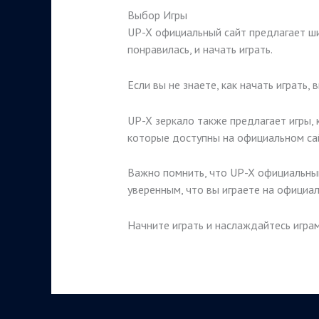
Выбор Игры
UP-X официальный сайт предлагает шир
понравилась, и начать играть.
Если вы не знаете, как начать играть,
UP-X зеркало также предлагает игры, 
которые доступны на официальном са
Важно помнить, что UP-X официальный
уверенным, что вы играете на официал
Начните играть и наслаждайтесь игра