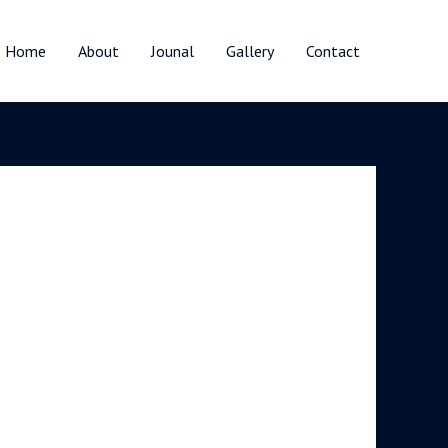
Home
About
Jounal
Gallery
Contact