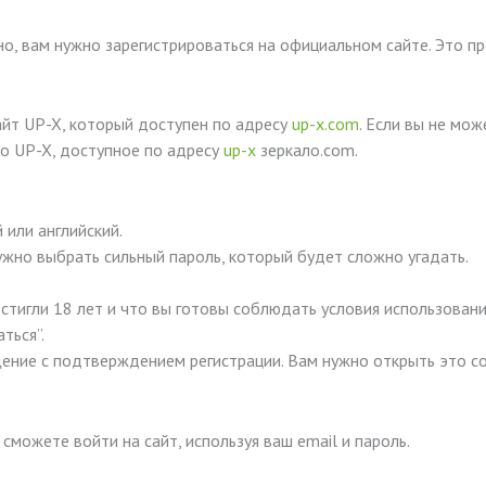
но, вам нужно зарегистрироваться на официальном сайте. Это п
йт UP-X, который доступен по адресу
up-x.com
. Если вы не мо
ло UP-X, доступное по адресу
up-x
зеркало.com.
 или английский.
ужно выбрать сильный пароль, который будет сложно угадать.
стигли 18 лет и что вы готовы соблюдать условия использовани
ться”.
ение с подтверждением регистрации. Вам нужно открыть это со
можете войти на сайт, используя ваш email и пароль.