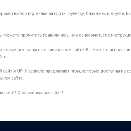
окий выбор игр, включая слоты, рулетку, блэкджек и другие. В
 вы можете прочитать правила игры или ознакомиться с инструкцие
которые доступны на официальном сайте. Вы можете использоват
йте.
 сайт и UP-X зеркало предлагают игры, которые доступны на о
ьном сайте.
ми на UP-X официальном сайте!