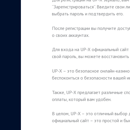
“Зарегистрироваться”. Введите свои 
выбрать пароль и подтвердить его.
После регистрации вы получите досту
о своих аккаунтах.
Для входа на UP-X официальный сайт в
свой пароль, вы можете восстановить 
UP-X – это безопасное онлайн-казино
беспокоиться о безопасности вашей 
Также, UP-X предлагает различные сп
оплаты, который вам удобен.
В целом, UP-X – это отличный выбор 
официальный сайт – это простой и бы