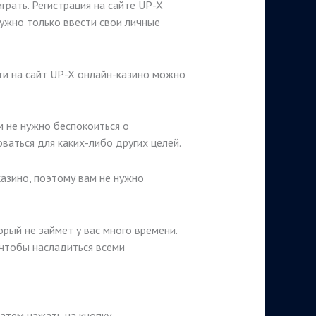
грать. Регистрация на сайте UP-X
нужно только ввести свои личные
йти на сайт UP-X онлайн-казино можно
м не нужно беспокоиться о
ваться для каких-либо других целей.
азино, поэтому вам не нужно
рый не займет у вас много времени.
 чтобы насладиться всеми
затем нажать на кнопку