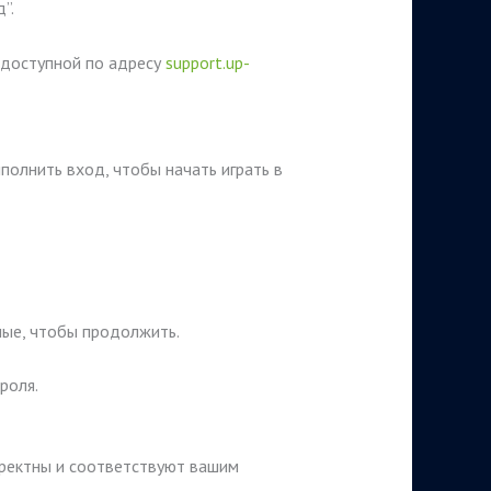
”.
 доступной по адресу
support.up-
полнить вход, чтобы начать играть в
ные, чтобы продолжить.
роля.
рректны и соответствуют вашим